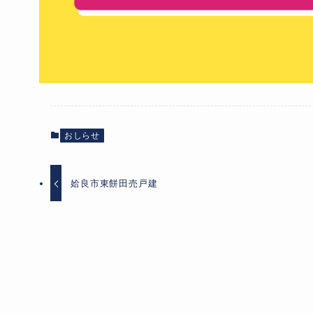
おしらせ
姶良市東餅田売戸建