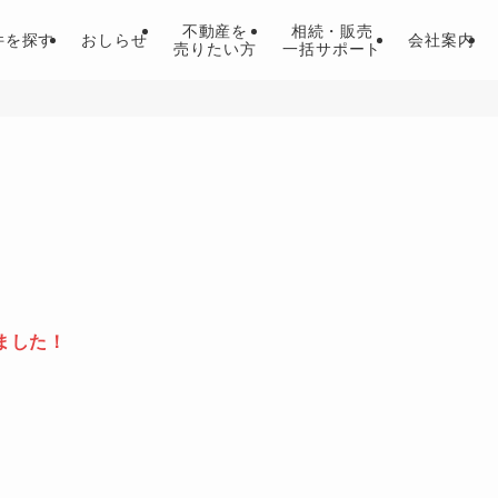
不動産を
相続・販売
件を探す
おしらせ
会社案内
売りたい方
一括サポート
！
ました！