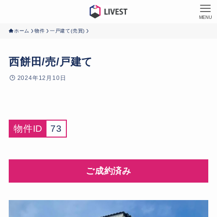
MENU
ホーム
物件
一戸建て(売買)
西餅田/売/戸建て
2024年12月10日
物件ID
73
ご成約済み