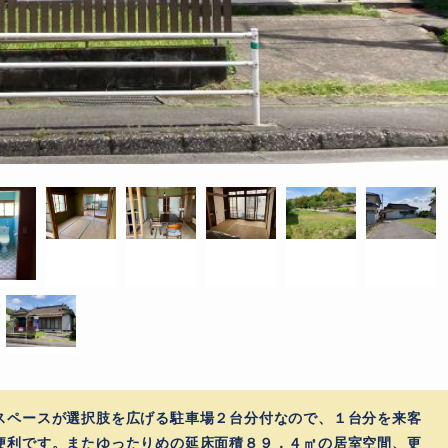
スペースが選択肢を広げる駐車場２台分付なので、１台分を来客
便利です。またゆったりめの延床面積８９．４㎡の居室空間、更