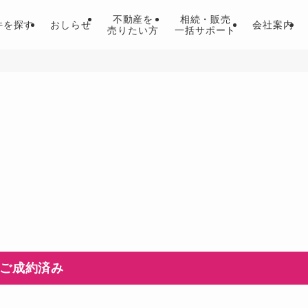
不動産を
相続・販売
件を探す
おしらせ
会社案内
売りたい方
一括サポート
ご成約済み