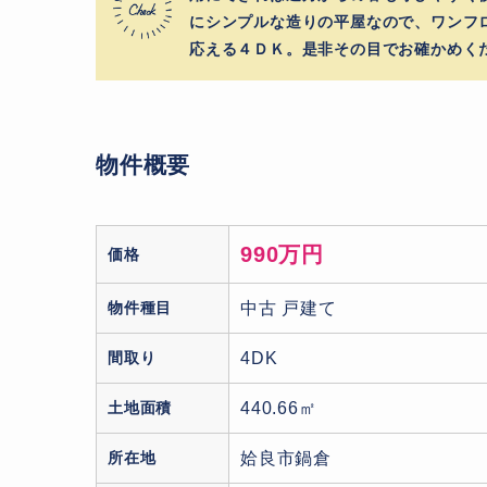
にシンプルな造りの平屋なので、ワンフ
応える４ＤＫ。是非その目でお確かめく
物件概要
990万円
価格
物件種目
中古 戸建て
間取り
4DK
土地面積
440.66㎡
所在地
姶良市鍋倉