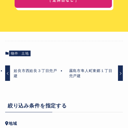
物件
土地
姶良市西姶良３丁目売戸
霧島市隼人町東郷１丁目
建
売戸建
絞り込み条件を指定する
地域