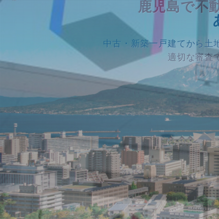
鹿児島で不
相続から販売
相続から販売
中古・新築一戸建てから土
難しく面
適切な審査