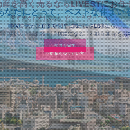
動産を高く売るなら
LIVESTにお
まで LIVESTが
まで LIVESTが
あなたにとって、
一括でサポート
一括でサポート
ベストな住まい
「高すぎると売れない、安いと利益がでない。」
地、業務用テナントまで様々な物件をご用意していま
倒な相続の手続きからその販売まで、すべてお任せ
鹿児島の不動産を専門的に扱うLIVESTなら、
で「ちゃんと売れる」「利益になる」不動産販売をお
相続・販売一括サポート
相続・販売一括サポート
物件を探す
物件を探す
不動産を売りたい方