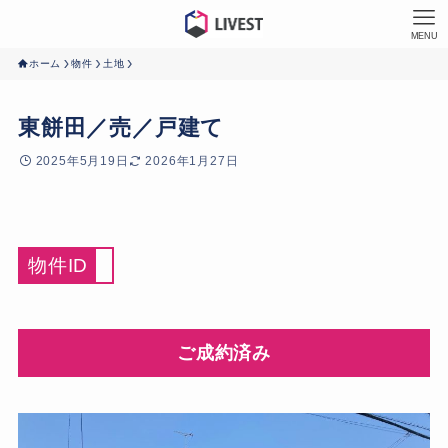
MENU
ホーム
物件
土地
東餅田／売／戸建て
2025年5月19日
2026年1月27日
物件ID
ご成約済み