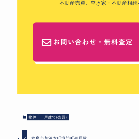
不動産売買、空き家・不動産相続
物件
一戸建て(売買)
姶良市加治木町諏訪町売戸建