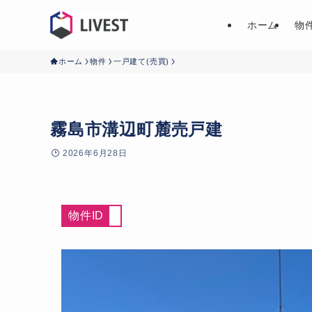
ホーム
物
ホーム
物件
一戸建て(売買)
霧島市溝辺町麓売戸建
2026年6月28日
物件ID